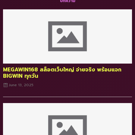
บทความ
Posted
on
MEGAWIN168 สล็อตเว็บใหญ่ จ่ายจริง พร้อมแจก
BIGWIN ทุกวัน
June 13, 2025
Posted
on