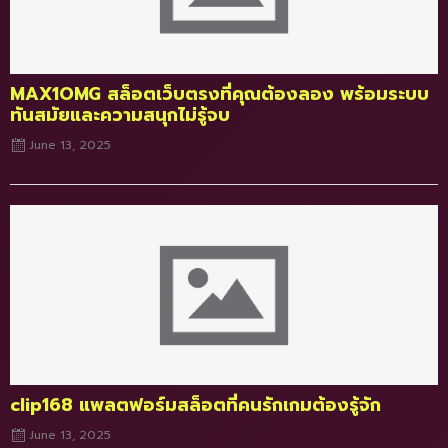
MAX1OMG สล็อตเว็บตรงที่คุณต้องลอง พร้อมระบบ
ทันสมัยและความสนุกไม่รู้จบ
June 13, 2025
Posted
on
clip168 แพลตฟอร์มสล็อตที่คนรักเกมต้องรู้จัก
June 13, 2025