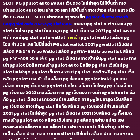
SLOT PG pg slot auto wallet เว็บตรง ใหม่ล่าสุด ไม่มีขั้นต่ำ ทาง
เข้าpg slot auto โอน ผ่าน วอ เลท ไม่มีขั้นต่ำ ทางเข้าpg slot auto มือ
ถือ PG WALLET SLOT ฝากถอน ทรูวอลเล็ท
pg slot เว็บตรง ทางเข้า
เล่นpg slot auto ทางเข้าpg slot มือถือ
ทางเข้าpg slot auto มือถือ pg
slot เว็บใหม่ pg slot ใหม่ล่าสุด pg slot เว็บตรง 2021 pg slot เครดิต
ฟรี ทางเข้าpg slot auto wallet
ทางเข้า
pg slot wallet สล็อตpg
โอน ผ่าน วอ เลท ไม่มีขั้นต่ำ PG slot wallet 2021 pg wallet เว็บตรง
สล็อต PG ฝาก True Wallet สล็อต pg ฝาก-ถอน true wallet สล็อต
pg ฝาก-ถอน วอ ล เล็ ต pg slot เว็บตรงทางเข้าเล่นpg slot auto ทาง
เข้าpg slot มือถือ ทางเข้าpg slot auto มือถือ pg slot เว็บใหม่ pg
slot ใหม่ล่าสุด pg slot เว็บตรง 2021 pg slot เครดิตฟรี pg slot เว็บ
หลัก pg slot ทางเข้า เว็บสล็อต pg ทั้งหมด pg slot ใหม่ล่าสุด เกม
สล็อต ค่าย pg เว็บตรง pg slot เปิดใหม่ สล็อต เว็บใหญ่ pg เว็บสล็อต
pg เว็บตรง 2022 เกมสล็อต ค่าย pg เว็บตรง ทางเข้าpg slot auto มือ
ถือ pg slot เว็บตรง เครดิตฟรี เกมสล็อต ค่าย pgใหม่ล่าสุด เว็บสล็อต
pg เว็บตรง ทางเข้าpg slot มือถือ สล็อต pg เว็บตรงไม่ผ่านเอเย่นต์
2021 pg slot ใหม่ล่าสุด pg slot เว็บตรง 2021 เว็บสล็อต pg ทั้งหมด
ทางเข้าpg slot auto สล็อต เว็บใหญ่ pg
สล็อตทุกค่าย สมัคร เอง
ทดลองเล่นสล็อตวอเลท สล็อต โอน ผ่าน วอ เลท ไม่มีขั้นต่ำ ชุปเปร์วอ
ทเล็ท สล็อต ฝาก-ถอน true wallet ไม่มีขั้นต่ำ สล็อต ฝาก-ถอน true