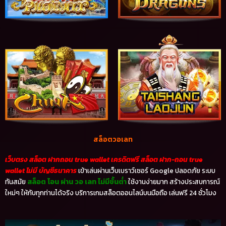
สล็อตวอเลท
เว็บตรง สล็อต ฝากถอน true wallet เครดิตฟรี สล็อต ฝาก-ถอน true
wallet ไม่มี บัญชีธนาคาร
เข้าเล่นผ่านเว็บเบราว์เซอร์ Google ปลอดภัย ระบบ
ทันสมัย
สล็อต โอน ผ่าน วอ เลท ไม่มีขั้นต่ำ
ใช้งานง่ายมาก สร้างประสบการณ์
ใหม่ๆ ให้กับทุกท่านได้จริง บริการเกมสล็อตออนไลน์บนมือถือ เล่นฟรี 24 ชั่วโมง