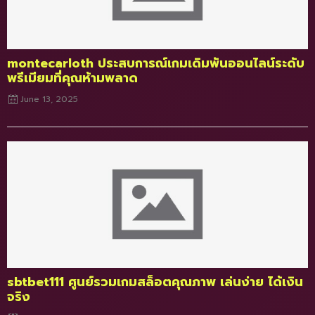
montecarloth ประสบการณ์เกมเดิมพันออนไลน์ระดับ
พรีเมียมที่คุณห้ามพลาด
June 13, 2025
Posted
on
sbtbet111 ศูนย์รวมเกมสล็อตคุณภาพ เล่นง่าย ได้เงิน
จริง