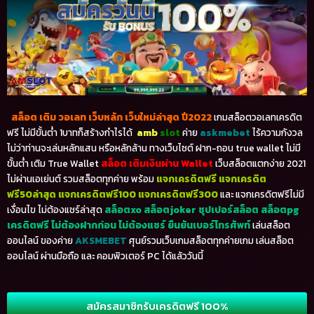
สล็อต เติม วอเลท เว็บหลัก เว็บใหม่ล่าสุด ปี2022
เกมสล็อตวอเลทเครดิต
ฟรี ไม่มีขั้นต่ำ 1บาทก็สร้างกำไรได้
amb
slot
ค่าย
askmebet
ไร้ความกังวล
ไม่ว่าท่านจะเล่นหลักแสน หรือหลักล้าน ทางเว็บไซต์ ฝาก-ถอน true wallet ไม่มี
ขั้นต่ำ เติม True Wallet
สล็อต เติมเงินผ่าน Wallet
เว็บสล็อตแตกง่าย 2021
ไม่ผ่านเอเย่นต์ รวมสล็อตทุกค่าย พร้อม
แจกเครดิตฟรี
แจกเครดิต
ฟรี50ล่าสุด แจกเครดิตฟรี100 แจกเครดิตฟรี300
และ แจกเครดิตฟรีไม่มี
เงื่อนไข ไม่ต้องแชร์ล่าสุด
สล็อตxo สล็อตjoker ชุปเปอร์สล็อต สล็อตpg
เครดิตฟรี ไม่ต้องฝากก่อน ไม่ต้องแชร์ ยืนยันเบอร์โทรศัพท์
เล่นสล็อต
ออนไลน์ ของค่าย
AKSMEBET
ศุนย์รวมเว็บเกมสล็อตทุกค่ายเกม เล่นสล็อต
ออนไลน์ ผ่านมือถือ และ คอมพิวเตอร์ PC ได้แล้ววันนี้
สมัครสมาชิกรับเครดิตฟรี 100%