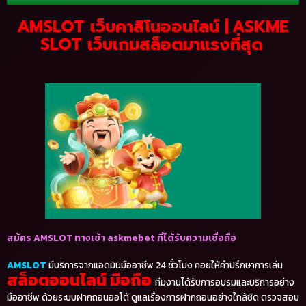
AMSLOT เว็บคาสิโนออนไลน์ |
ASKME
SLOT เว็บเกมสล็อตมาแรงที่สุด
สม้คร AMSLOT ทางเข้า askmebet ที่ได้รับความเชื่อถือ
AMSLOT
มีบริการจากแอดมินมืออาชีพ 24 ชั่วโมง คอยให้คำปรึกษาการเล่น
สล็อตออนไลน์ มือถือ
ทีมงานได้รับการอบรมและบริการอย่าง
มืออาชีพ ด้วยระบบฝากถอนออโต้ ดูแลเรื่องการฝากถอนอย่างใกล้ชิด ตรวจสอบ