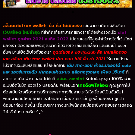
สล็อตเติมtrue wallet มือ ถือ ได้เงินจริง
เล่นง่าย กติกาไม่ซับซ้อน
เว็บสล็อต ใหม่ล่าสุด
ที่สำคัญคือสามารถสร้างรายได้อย่างรวดเร็ว
slot
wallet ทุกค่าย 2021 จนถึง 2022
ไม่ง่ายเลยที่มีลูฏค้าไว้วางใจที่เว็บไซต์
ของเรา ต้องขอขบพระคุณมากที่ไว้วางใจ เล่นเกมสล็อต และแนะนำ user
อื่นๆ มาเล่ยังเว็บไซต์ของเรา
จุดเด่นของ a8vip.club คือ เกมสล็อตวอ
เลท สล็อต เติม true wallet ฝาก-ถอน ไม่มี ขั้น ต่ำ 2021
ไร้ความกังวล
ไม่ว่าท่านจะเล่นหลักแสน หรือหลักล้าน
เติม ฝาก-ถอน ผ่านระบบออโต้ auto
และ รองรับการเติม ฝากถอนผ่านระบบ สล็อตทรูวอเลท เพียง 3วินาที
ก็
สามารถ เติม ฝาก ถอน ได้ทันที
สมัคร amslot
รับโบนัสสูงสุด 100% ผ่าน
ระบบอัตโนมัติ รวดเร็ว ปลอดภัย พร้อมแจก
เครดิตฟรีสล็อต
คุณลูกค้าไม่
ต้องเป็นห่วงเรื่องการบริการเพราะทางทีมงานเราใส่ใจเรื่องน้เป็นอันดับ1
พนักงานคนไหนตอบช้า เราไล่ออก เนื่องจากเรามีกฎเหล็กของเรา ลูกค้า
ต้องมาก่อน ดั่งนั้น เรื่องบริการทางเรามีพนักงานมืออาชีพคอยบริการตลอด
24 ชั่วโมง นะครับ ^_^