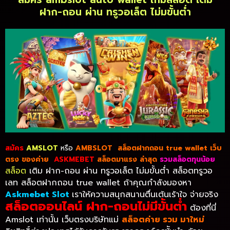
ฝาก-ถอน ผ่าน ทรูวอเล็ต ไม่มขั้นต่ำ
สมัคร
AMSLOT
หรือ
AMBSLOT
สล็อตฝากถอน true wallet เว็บ
ตรง ของค่าย
ASKMEBET
สล็อตมาแรง ล่าสุด
รวมสล็อตทุนน้อย
สล็อต
เติม ฝาก-ถอน ผ่าน ทรูวอเล็ต ไม่มขั้นต่ำ สล็อตทรูวอ
เลท สล็อตฝากถอน true wallet ถ้าคุณกำลังมองหา
Askmebet Slot
เราให้ความสนุกสนานตื่นเต้นเร้าใจ จ่ายจริง
สล็อตออนไลน์ ฝาก-ถอนไม่มีขั้นต่ำ
ต้องที่นี่
Amslot เท่านั้น เว็บตรงบริษัทแม่
สล็อตค่าย รวม มาใหม่