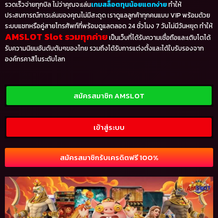
รวดเร็วจ่ายทุกบิล ไม่ว่าคุณจะเล่น
เกมสล็อตทุนน้อยแตกง่าย
ทำให้
ประสบการณ์การเล่นของคุณไม่มีสะดุด เราดูแลลูกค้าทุกคนแบบ VIP พร้อมด้วย
ระบบแชทหรือคู่สายโทรศัพท์ที่พร้อมดูแลตลอด 24 ชั่วโมง 7 วันไม่มีวันหยุด ทำให้
AMSLOT Slot รวมทุกค่าย
เป็นเว็บที่ได้รับความเชื่อถือและเติบโตได้
รับความนิยมอันดับต้นๆของไทย รวมถึงได้รับการแต่งตั้งและได้ใบรับรองจาก
องค์กรคาสิโนระดับโลก
สมัครสมาชิก AMSLOT
เข้าสู่ระบบ
สมัครสมาชิกรับเครดิตฟรี 100%