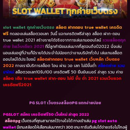
slot wallet ทุกค่ายเว็บตรง
สล็อต ฝากถอน true wallet เครดิต
ฟรี
ทดลองเล่นสล็อตวอเลท วันนี้ แจกเครดิตฟรีล่าสุด สล็อต ฝาก-ถอน
true wallet 2021 สร้างรายได้จริงจากการเล่นเกมออนไลน์
รวมสล็อตทุก
ค่าย ในเว็บเดียว 2021
ที่มี่ลูกค้านิยมเล่นมากที่สุดจนถึงปี2022 นั่งเล่น
นอนเล่นอยู่ที่บ้านก็มีรายได้ประจำไม่น้อยกว่างานบริษัททั่วไป เล่นเกมสล็อต
ออนไลน์ได้ประโยชน์
สล็อตฝากถอน true wallet เว็บหลัก เว็บตรง
2022
ทางเรามีบริการสล็อต โอน ผ่าน วอ เลท ไม่มีขั้นต่ำ
สล็อตค่าย รวม
มาใหม่
สล็อตวอเลท10รับ100 เครดิตฟรี 50 ยืนยันเบอร์ ล่าสุด รวม ค่าย
สล็อต เติม true wallet ฝาก-ถอน ไม่มี ขั้น ต่ํา 2021 รวมเว็บแจก
เครดิตฟรี2021
PG SLOT เว็บตรงสล็อตPG แตกง่ายบ่อย
PGSLOT สมัคร เครดิตฟรี50 เว็บใหม่ ล่าสุด 2022
สล็อตpg
เว็บตรงที่คุณสามารถไว้วางใจได้ ทางเข้าเล่น
pg slot auto
wallet
มีเกมสล้อตให้เลือกเล่นมากกว่า 300 เกม การันตีเล่นได้จ่ายจริงไม่โกงผู้