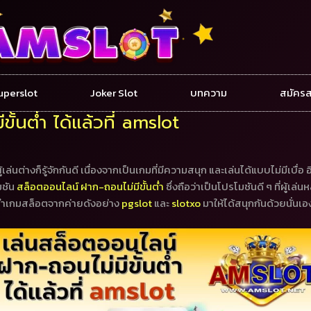
uperslot
Joker Slot
บทความ
สมัครส
ั้นต่ำ ได้แล้วที่ amslot
่นต่างก็รู้จักกันดี เนื่องจากเป็นเกมที่มีความสนุก และเล่นได้แบบไม่มีเบื่อ
มชัน
สล็อตออนไลน์ ฝาก-ถอนไม่มีขั้นต่ำ
ซึ่งถือว่าเป็นโปรโมชันดี ๆ ที่ผู้เ
ได้นำเกมสล็อตจากค่ายดังอย่าง
pgslot
และ
slotxo
มาให้ได้สนุกกันด้วยนั่นเอ