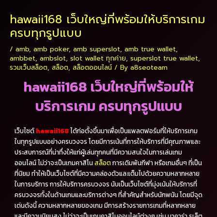
hawaii168 เว็บใหญ่ที่พร้อมให้บริการเกม
ครบทุกรูปแบบ
/
amb
,
amb poker
,
amb superslot
,
amb true wallet
,
ambbet
,
ambslot
,
slot wallet ทุกค่าย
,
superslot true wallet
,
รวมเว็บสล็อต
,
สล็อต
,
สล็อตออนไลน์
/ By
a8seoteam
hawaii168 เว็บใหญ่ที่พร้อมให้
บริการเกม ครบทุกรูปแบบ
เว็บไซต์
hawaii168
ได้ก่อตั้งขึ้นมาเพื่อเป็นแพลตฟอร์มที่ให้บริการเกม
ในทุกรูปแบบอย่างครบวงจร โดยมีการเน้นที่การให้บริการที่มีคุณภาพและ
ประสบการณ์ที่น่าทึ่งให้แก่ผู้เล่นทุกคนที่มีความสนใจในการเล่นเกม
ออนไลน์ ไม่ว่าจะเป็นเกมคาสิโน
สล็อต
การเดิมพันกีฬา หรือเกมอื่นๆ ที่เป็น
ที่นิยม ทำให้เป็นเว็บไซต์ที่มีความคล่องตัวและเต็มไปด้วยความหลากหลาย
ในการบริการ
การให้บริการครบวงจร
นับเป็นเว็บไซต์ที่มุ่งเน้นให้บริการที่
ครบวงจรทั้งในด้านเกมและบริการต่างๆ ที่สำคัญสำหรับนักพนัน โดยมีจุด
เด่นดังนี้
ความหลากหลายของเกม
มีการสร้างรายการเกมที่หลากหลาย
และมีความนิยมสูง ไม่ว่าจะเป็นเกมคาสิโนออนไลน์ต่างๆ เช่น บาคาร่า รูเล็ต