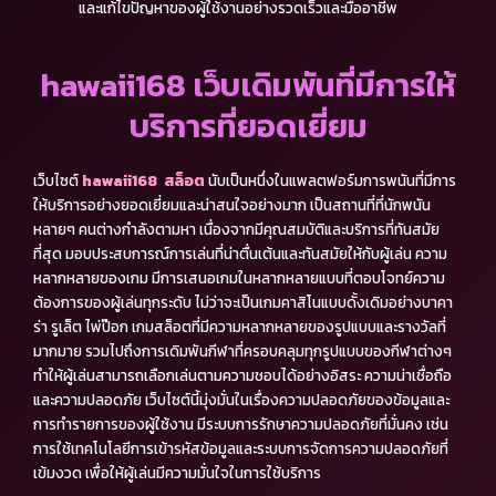
และแก้ไขปัญหาของผู้ใช้งานอย่างรวดเร็วและมืออาชีพ
hawaii168 เว็บเดิมพันที่มีการให้
บริการที่ยอดเยี่ยม
เว็บไซต์
hawaii168 สล็อต
นับเป็นหนึ่งในแพลตฟอร์มการพนันที่มีการ
ให้บริการอย่างยอดเยี่ยมและน่าสนใจอย่างมาก เป็นสถานที่ที่นักพนัน
หลายๆ คนต่างกำลังตามหา เนื่องจากมีคุณสมบัติและบริการที่ทันสมัย
ที่สุด มอบประสบการณ์การเล่นที่น่าตื่นเต้นและทันสมัยให้กับผู้เล่น
ความ
หลากหลายของเกม
มีการเสนอเกมในหลากหลายแบบที่ตอบโจทย์ความ
ต้องการของผู้เล่นทุกระดับ ไม่ว่าจะเป็นเกมคาสิโนแบบดั้งเดิมอย่างบาคา
ร่า รูเล็ต ไพ่ป๊อก เกมสล็อตที่มีความหลากหลายของรูปแบบและรางวัลที่
มากมาย รวมไปถึงการเดิมพันกีฬาที่ครอบคลุมทุกรูปแบบของกีฬาต่างๆ
ทำให้ผู้เล่นสามารถเลือกเล่นตามความชอบได้อย่างอิสระ
ความน่าเชื่อถือ
และความปลอดภัย
เว็บไซต์นี้มุ่งมั่นในเรื่องความปลอดภัยของข้อมูลและ
การทำรายการของผู้ใช้งาน มีระบบการรักษาความปลอดภัยที่มั่นคง เช่น
การใช้เทคโนโลยีการเข้ารหัสข้อมูลและระบบการจัดการความปลอดภัยที่
เข้มงวด เพื่อให้ผู้เล่นมีความมั่นใจในการใช้บริการ