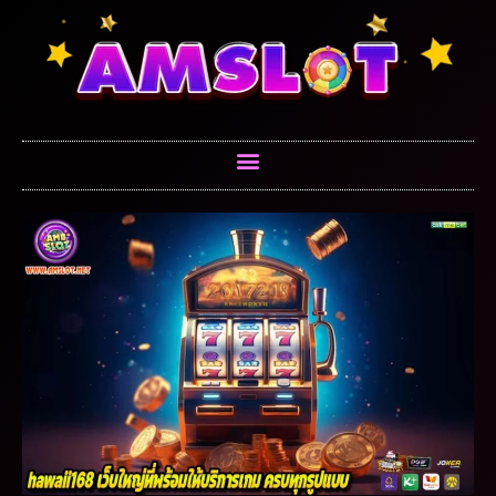
Skip
to
content
Menu