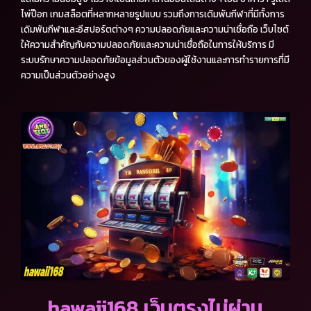
ไพ่ป๊อก เกมสล็อตที่หลากหลายรูปแบบ รวมถึงการเดิมพันกีฬาที่มีทั้งการ
เดิมพันกีฬาและอีสปอร์ตต่างๆ
ความปลอดภัยและความน่าเชื่อถือ
เว็บไซต์
ให้ความสำคัญกับความปลอดภัยและความน่าเชื่อถือในการให้บริการ มี
ระบบรักษาความปลอดภัยข้อมูลส่วนตัวของผู้ใช้งานและการทำรายการที่มี
ความเป็นส่วนตัวอย่างสูง
hawaii168 เว็บตรงไม่ผ่าน