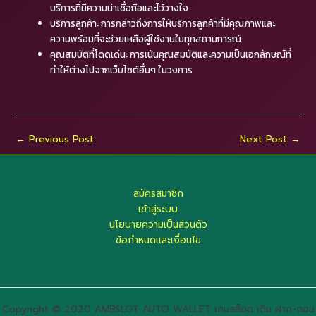
บริการที่มีความน่าเชื่อถือและไว้วางใจ
บริการลูกค้า: การกล่าวถึงการให้บริการลูกค้าที่มีคุณภาพและ
ความพร้อมที่จะช่วยเหลือผู้ใช้งานในทุกสถานการณ์
คุณสมบัติที่โดดเด่น: การเน้นคุณสมบัติและความเป็นเอกลักษณ์ที่
ทำให้ต่างไปจากเว็บไซต์อื่นๆ ในวงการ
←
Previous Post
Next Post
→
สมัครสมาชิก
เข้าสู่ระบบ
นโยบายความเป็นส่วนตัว
ข้อกำหนดและเงื่อนไข
Copyright © 2020 AMBSLOT AUTO WALLET เกมสล็อต เติม ฝาก-ถอน