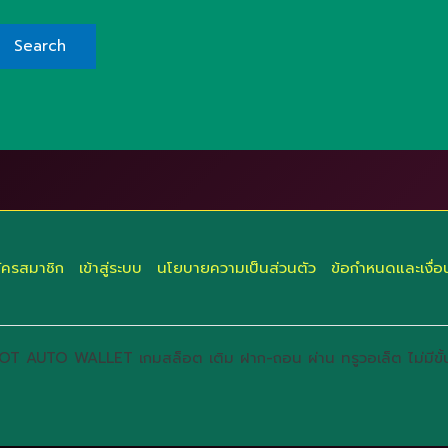
ัครสมาชิก
เข้าสู่ระบบ
นโยบายความเป็นส่วนตัว
ข้อกำหนดและเงื่อ
 AUTO WALLET เกมสล็อต เติม ฝาก-ถอน ผ่าน ทรูวอเล็ต ไม่มีขั