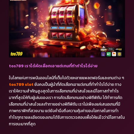
tos789 เราได้คัดเลือกเอาแต่เกมที่ทำกำไรได้ง่าย
ในโลกแห่งการพนันออนไลน์ที่เต็มไปด้วยหลายแพลตฟอร์มและเกมต่าง ๆ
tos789 slot
ยังคงเป็นผู้นำที่คัดเลือกเอาแต่เกมที่ทำกำไรได้ง่าย ทาง
เราให้ความสำคัญสูงสุดในการเลือกเกมที่น่าสนใจและมีโอกาสทำกำไร
มากที่สุดให้กับผู้เล่นของเรา
การคัดเลือกเกมอย่างพิถีพิถัน
ได้ทำการคัด
เลือกเกมที่น่าสนใจและท้าทายอย่างพิถีพิถัน เราไม่เพียงแค่เสนอเกมที่มี
ภาพกราฟิกที่สวยงาม แต่ยังคำนึงถึงความคุ้มค่าของโอกาสในการทำ
กำไรทุกรายละเอียดของเกมได้รับการตรวจสอบเพื่อให้แน่ใจว่ามีโอกาสใน
การชนะมากที่สุด