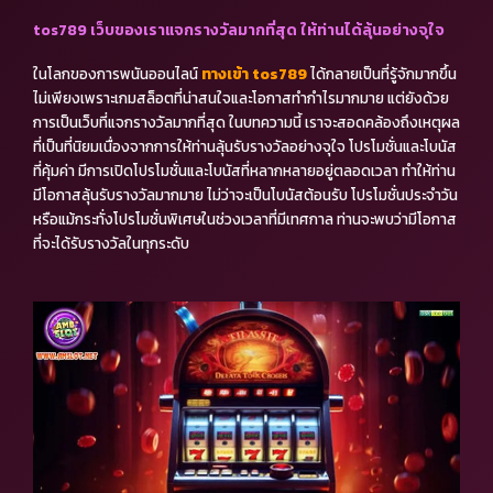
tos789 เว็บของเราแจกรางวัลมากที่สุด ให้ท่านได้ลุ้นอย่างจุใจ
ในโลกของการพนันออนไลน์
ทางเข้า tos789
ได้กลายเป็นที่รู้จักมากขึ้น
ไม่เพียงเพราะเกมสล็อตที่น่าสนใจและโอกาสทำกำไรมากมาย แต่ยังด้วย
การเป็นเว็บที่แจกรางวัลมากที่สุด ในบทความนี้ เราจะสอดคล้องถึงเหตุผล
ที่เป็นที่นิยมเนื่องจากการให้ท่านลุ้นรับรางวัลอย่างจุใจ
โปรโมชั่นและโบนัส
ที่คุ้มค่า
มีการเปิดโปรโมชั่นและโบนัสที่หลากหลายอยู่ตลอดเวลา ทำให้ท่าน
มีโอกาสลุ้นรับรางวัลมากมาย ไม่ว่าจะเป็นโบนัสต้อนรับ โปรโมชั่นประจำวัน
หรือแม้กระทั่งโปรโมชั่นพิเศษในช่วงเวลาที่มีเทศกาล ท่านจะพบว่ามีโอกาส
ที่จะได้รับรางวัลในทุกระดับ