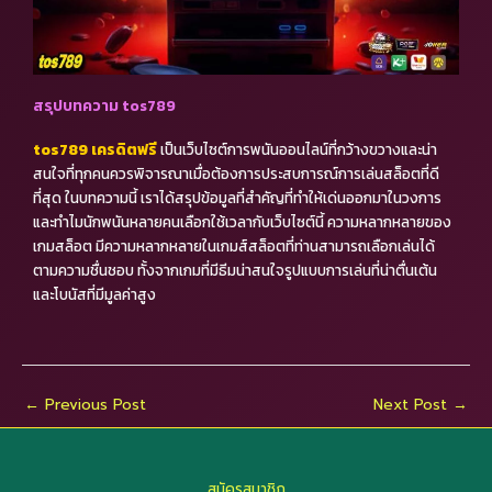
สรุปบทความ tos789
tos789 เครดิตฟรี
เป็นเว็บไซต์การพนันออนไลน์ที่กว้างขวางและน่า
สนใจที่ทุกคนควรพิจารณาเมื่อต้องการประสบการณ์การเล่นสล็อตที่ดี
ที่สุด ในบทความนี้ เราได้สรุปข้อมูลที่สำคัญที่ทำให้เด่นออกมาในวงการ
และทำไมนักพนันหลายคนเลือกใช้เวลากับเว็บไซต์นี้
ความหลากหลายของ
เกมสล็อต
มีความหลากหลายในเกมส์สล็อตที่ท่านสามารถเลือกเล่นได้
ตามความชื่นชอบ ทั้งจากเกมที่มีธีมน่าสนใจรูปแบบการเล่นที่น่าตื่นเต้น
และโบนัสที่มีมูลค่าสูง
←
Previous Post
Next Post
→
สมัครสมาชิก